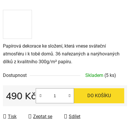
Papírová dekorace ke složení, která vnese sváteční
atmosféru i k tobě domů. 36 nařezaných a narýhovaných
dílků z kvalitního 300g/m² papíru.
Dostupnost
Skladem
(5 ks)
490 Kč
DO KOŠÍKU
Měrná cena:
Tisk
Zeptat se
Sdílet