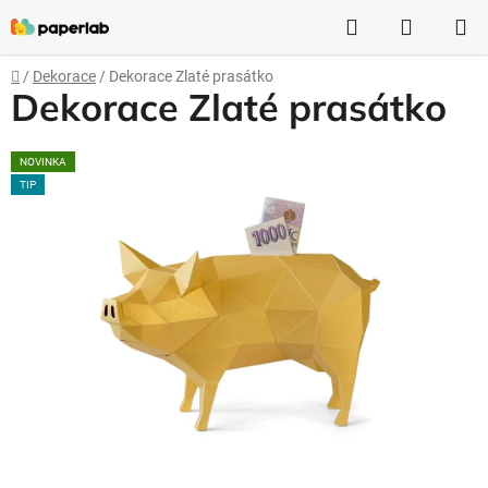
Přejít
Hledat
NÁKUP
na
obsah
KOŠÍK
Domů
/
Dekorace
/
Dekorace Zlaté prasátko
Dekorace Zlaté prasátko
NOVINKA
TIP