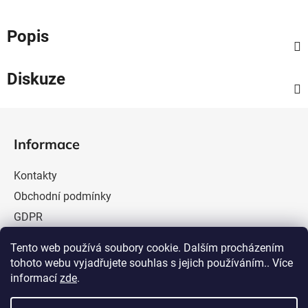
Popis
Diskuze
Z
á
Informace
p
a
Kontakty
t
Obchodní podmínky
í
GDPR
Náročnost
Tento web používá soubory cookie. Dalším procházením
tohoto webu vyjadřujete souhlas s jejich používáním.. Více
informací
zde
.